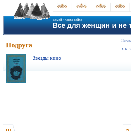
Домой
/
Карта сайта
Все для женщин и не т
Натура
Подруга
А
Б
В
Звезды кино