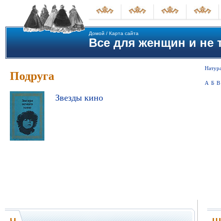
Домой
/
Карта сайта
Все для женщин и не т
Натура
Подруга
А
Б
В
Звезды кино